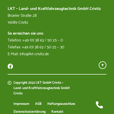
03863 502536
LKT – Land- und Kraftfahrzeugtechnik GmbH Crivitz
Brüeler Straße 28
technikmarkt@lkt-crivitz.de
19089 Crivitz
So erreichen sie uns:
Telefon: +49 (0) 38 63 / 50 25 – 0
Kfz Werkstatt
Telefax: +49 (0) 38 63 / 50 25 – 30
E-Mail: info@lkt-crivitz.de
Michael Spies
03863 502515
michael.spies@lkt-crivitz.de
Copyright 2022 LKT GmbH Crivitz –
Land- und Kraftfahrzeugtechnik GmbH
Crivitz
Impressum
AGB
Haftungsausschluss
Tankstelle
Datenschutzerklärung
Kontakt