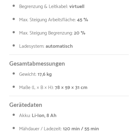
Begrenzung & Leitkabel:
virtuell
Max. Steigung Arbeitsfläche:
45
%
Max. Steigung Begrenzung:
20
%
Ladesystem:
automatisch
Gesamtabmessungen
Gewicht:
17,6
kg
Maße (L × B × H):
78
× 59 × 31 cm
Gerätedaten
Akku:
Li-Ion, 8 Ah
Mähdauer / Ladezeit:
120
min / 55 min